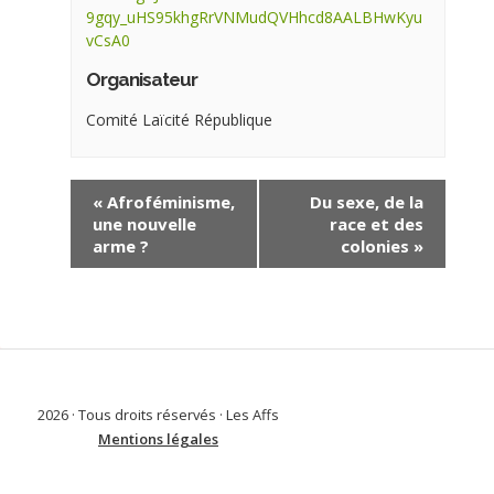
9gqy_uHS95khgRrVNMudQVHhcd8AALBHwKyu
vCsA0
Organisateur
Comité Laïcité République
«
Afroféminisme,
Du sexe, de la
une nouvelle
race et des
arme ?
colonies
»
2026 · Tous droits réservés · Les Affs
Mentions légales