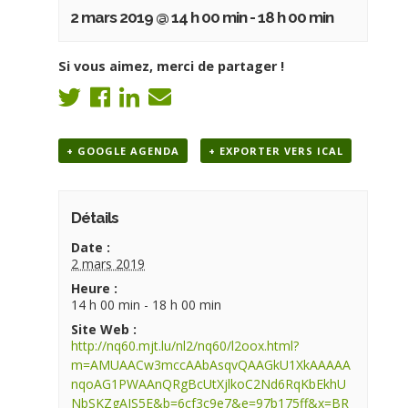
2 mars 2019 @ 14 h 00 min
-
18 h 00 min
Si vous aimez, merci de partager !
+ GOOGLE AGENDA
+ EXPORTER VERS ICAL
Détails
Date :
2 mars 2019
Heure :
14 h 00 min - 18 h 00 min
Site Web :
http://nq60.mjt.lu/nl2/nq60/l2oox.html?
m=AMUAACw3mccAAbAsqvQAAGkU1XkAAAAA
nqoAG1PWAAnQRgBcUtXjlkoC2Nd6RqKbEkhU
NbSKZgAJS5E&b=6cf3c9e7&e=97b175ff&x=BR