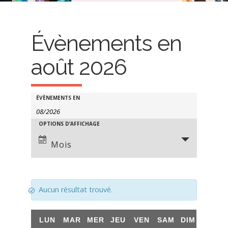
Évènements en
août 2026
R
R
ÉVÈNEMENTS EN
e
e
OPTIONS D’AFFICHAGE
N
c
c
a
Mois
h
h
v
e
e
i
r
r
g
Aucun résultat trouvé.
c
c
a
h
C
LUN
MAR
MER
JEU
VEN
SAM
DIM
t
h
e