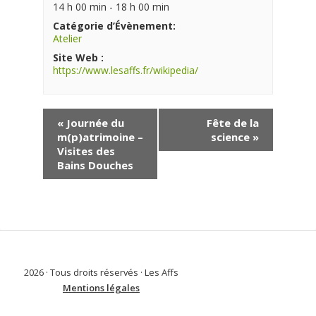
14 h 00 min - 18 h 00 min
Catégorie d’Évènement:
Atelier
Site Web :
https://www.lesaffs.fr/wikipedia/
«
Journée du
Fête de la
m(p)atrimoine –
science
»
Visites des
Bains Douches
2026 · Tous droits réservés · Les Affs
Mentions légales