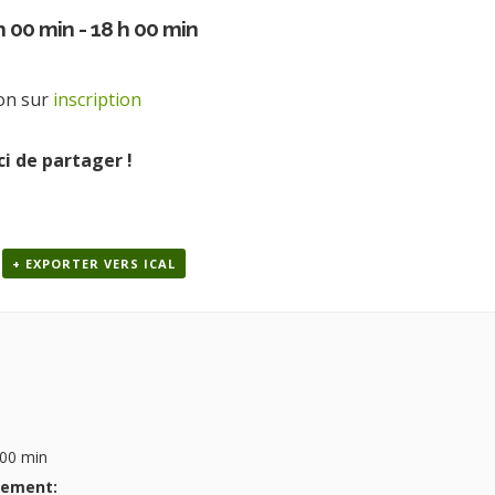
h 00 min
-
18 h 00 min
ion sur
inscription
i de partager !
+ EXPORTER VERS ICAL
 00 min
nement: