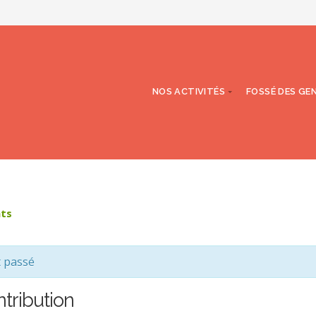
NOS ACTIVITÉS
FOSSÉ DES GE
nts
t passé
ntribution