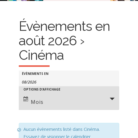
Évènements en
août 2026
›
Cinéma
R
R
ÉVÈNEMENTS EN
e
e
OPTIONS D’AFFICHAGE
N
c
c
a
Mois
h
h
v
e
e
i
r
r
g
Aucun évènements listé dans Cinéma.
c
Essayez de visionner le calendrier