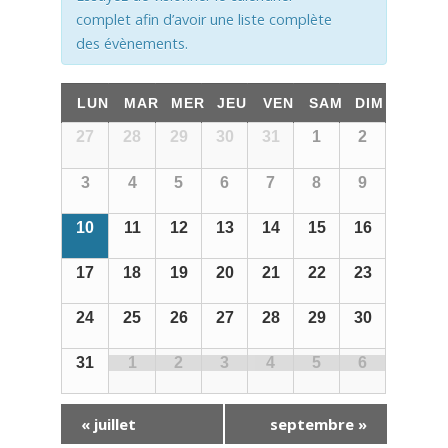
c
a
h
complet afin d’avoir une liste complète
t
h
e
des évènements.
i
r
e
C
o
É
LUN
MAR
MER
JEU
VEN
SAM
DIM
e
n
a
v
Calendrier
27
28
29
30
31
1
2
t
de
d
è
l
Évènements
n
3
4
5
6
7
8
9
e
n
e
a
v
e
10
11
12
13
14
15
16
n
v
u
m
d
17
18
19
20
21
22
23
i
e
e
r
s
g
n
24
25
26
27
28
29
30
i
É
t
a
31
1
2
3
4
5
6
e
v
s
t
è
r
i
«
juillet
septembre
»
n